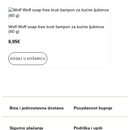
Woff Woff soap-free kruti šampon za kućne ljubimce
(60 g)
6,95
€
DODAJ U KOŠARICU
Brza i jednostavna dostava
Pouzdanost kupnje
Sigurno plaćanje
Podrška i upiti