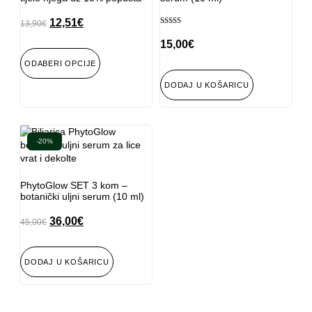
12,51
€
13,90
€
Ocijenjeno
5.00
15,00
€
od 5
ODABERI OPCIJE
DODAJ U KOŠARICU
-20%
PhytoGlow SET 3 kom –
botanički uljni serum (10 ml)
36,00
€
45,00
€
DODAJ U KOŠARICU