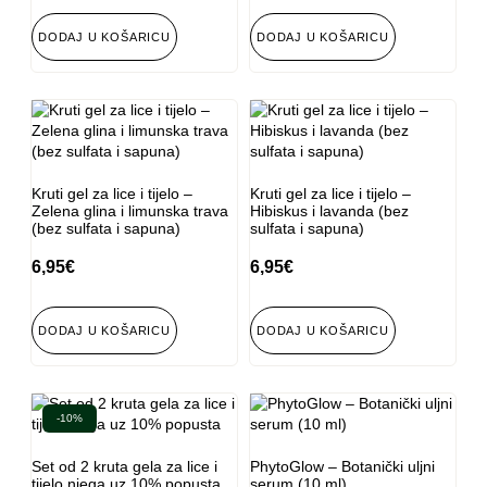
DODAJ U KOŠARICU
DODAJ U KOŠARICU
Kruti gel za lice i tijelo –
Kruti gel za lice i tijelo –
Zelena glina i limunska trava
Hibiskus i lavanda (bez
(bez sulfata i sapuna)
sulfata i sapuna)
6,95
€
6,95
€
DODAJ U KOŠARICU
DODAJ U KOŠARICU
-10%
Set od 2 kruta gela za lice i
PhytoGlow – Botanički uljni
tijelo njega uz 10% popusta
serum (10 ml)