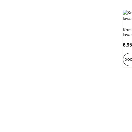
Kruti
lava
6,95
DOD