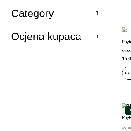
Category
Ocjena kupaca
Phyt
Ocijen
15,
5.00
od 5
DOD
-
Phyt
45,00