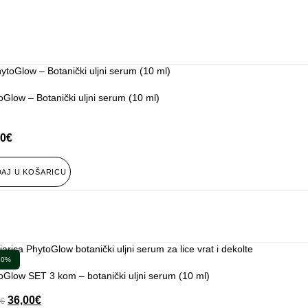
oGlow – Botanički uljni serum (10 ml)
jeno
00
€
AJ U KOŠARICU
20%
oGlow SET 3 kom – botanički uljni serum (10 ml)
36,00
€
€