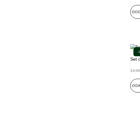
DOD
-
Set o
13,90
ODA