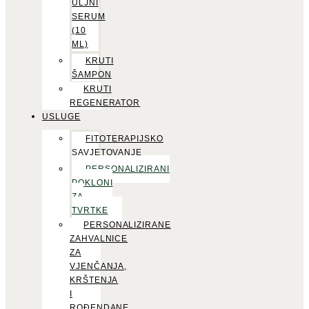
ULJNI
SERUM
(10
ML)
KRUTI
ŠAMPON
KRUTI
REGENERATOR
USLUGE
FITOTERAPIJSKO
SAVJETOVANJE
PERSONALIZIRANI
POKLONI
ZA
TVRTKE
PERSONALIZIRANE
ZAHVALNICE
ZA
VJENČANJA,
KRŠTENJA
I
ROĐENDANE