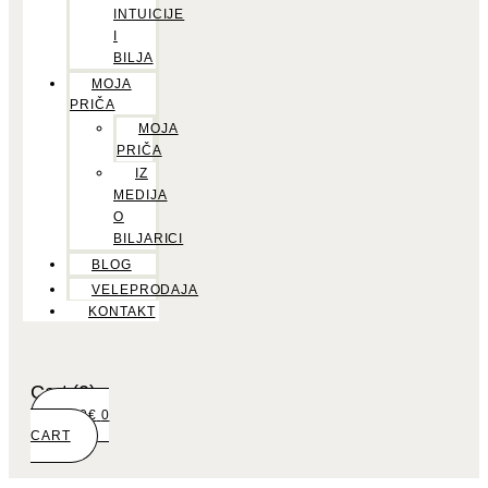
INTUICIJE
I
BILJA
MOJA
PRIČA
MOJA
PRIČA
IZ
MEDIJA
O
BILJARICI
BLOG
VELEPRODAJA
KONTAKT
Cart
(0)
0,00
€
0
CART