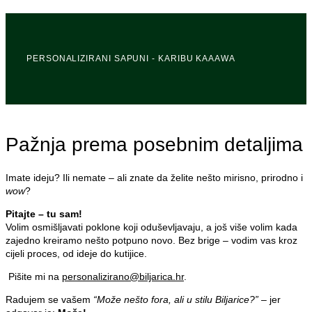
PERSONALIZIRANI SAPUNI - KARIBU KAAAWA
Pažnja prema posebnim detaljima
Imate ideju? Ili nemate – ali znate da želite nešto mirisno, prirodno i
wow
?
Pitajte – tu sam!
Volim osmišljavati poklone koji oduševljavaju, a još više volim kada
zajedno kreiramo nešto potpuno novo. Bez brige – vodim vas kroz
cijeli proces, od ideje do kutijice.
Pišite mi na
personalizirano@biljarica.hr
.
Radujem se vašem
“Može nešto fora, ali u stilu Biljarice?”
– jer