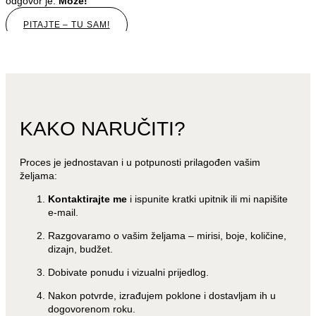
odgovor je:
Može!
PITAJTE – TU SAM!
KAKO NARUČITI?
Proces je jednostavan i u potpunosti prilagođen vašim
željama:
Kontaktirajte me
i ispunite kratki upitnik ili mi napišite
e-mail.
Razgovaramo o vašim željama – mirisi, boje, količine,
dizajn, budžet.
Dobivate ponudu i vizualni prijedlog.
Nakon potvrde, izrađujem poklone i dostavljam ih u
dogovorenom roku.