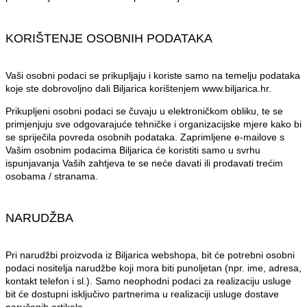
KORIŠTENJE OSOBNIH PODATAKA
Vaši osobni podaci se prikupljaju i koriste samo na temelju podataka
koje ste dobrovoljno dali Biljarica korištenjem www.biljarica.hr.
Prikupljeni osobni podaci se čuvaju u elektroničkom obliku, te se
primjenjuju sve odgovarajuće tehničke i organizacijske mjere kako bi
se spriječila povreda osobnih podataka. Zaprimljene e-mailove s
Vašim osobnim podacima Biljarica će koristiti samo u svrhu
ispunjavanja Vaših zahtjeva te se neće davati ili prodavati trećim
osobama / stranama.
NARUDŽBA
Pri narudžbi proizvoda iz Biljarica webshopa, bit će potrebni osobni
podaci nositelja narudžbe koji mora biti punoljetan (npr. ime, adresa,
kontakt telefon i sl.). Samo neophodni podaci za realizaciju usluge
bit će dostupni isključivo partnerima u realizaciji usluge dostave