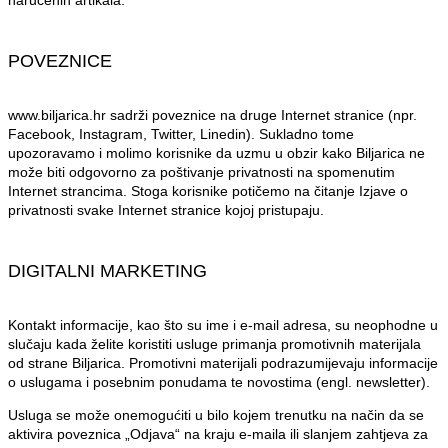
naručenih artikala.
POVEZNICE
www.biljarica.hr sadrži poveznice na druge Internet stranice (npr.
Facebook, Instagram, Twitter, Linedin). Sukladno tome
upozoravamo i molimo korisnike da uzmu u obzir kako Biljarica ne
može biti odgovorno za poštivanje privatnosti na spomenutim
Internet strancima. Stoga korisnike potičemo na čitanje Izjave o
privatnosti svake Internet stranice kojoj pristupaju.
DIGITALNI MARKETING
Kontakt informacije, kao što su ime i e-mail adresa, su neophodne u
slučaju kada želite koristiti usluge primanja promotivnih materijala
od strane Biljarica. Promotivni materijali podrazumijevaju informacije
o uslugama i posebnim ponudama te novostima (engl. newsletter).
Usluga se može onemogućiti u bilo kojem trenutku na način da se
aktivira poveznica „Odjava“ na kraju e-maila ili slanjem zahtjeva za