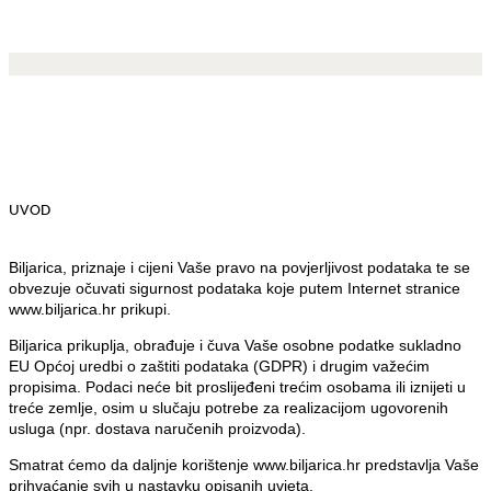
UVOD
Biljarica, priznaje i cijeni Vaše pravo na povjerljivost podataka te se
obvezuje očuvati sigurnost podataka koje putem Internet stranice
www.biljarica.hr prikupi.
Biljarica prikuplja, obrađuje i čuva Vaše osobne podatke sukladno
EU Općoj uredbi o zaštiti podataka (GDPR) i drugim važećim
propisima. Podaci neće bit proslijeđeni trećim osobama ili iznijeti u
treće zemlje, osim u slučaju potrebe za realizacijom ugovorenih
usluga (npr. dostava naručenih proizvoda).
Smatrat ćemo da daljnje korištenje www.biljarica.hr predstavlja Vaše
prihvaćanje svih u nastavku opisanih uvjeta.