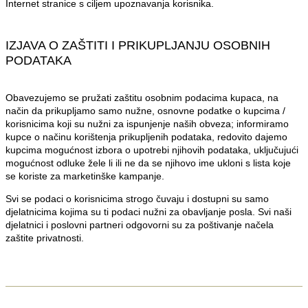
Internet stranice s ciljem upoznavanja korisnika.
IZJAVA O ZAŠTITI I PRIKUPLJANJU OSOBNIH
PODATAKA
Obavezujemo se pružati zaštitu osobnim podacima kupaca, na
način da prikupljamo samo nužne, osnovne podatke o kupcima /
korisnicima koji su nužni za ispunjenje naših obveza; informiramo
kupce o načinu korištenja prikupljenih podataka, redovito dajemo
kupcima mogućnost izbora o upotrebi njihovih podataka, uključujući
mogućnost odluke žele li ili ne da se njihovo ime ukloni s lista koje
se koriste za marketinške kampanje.
Svi se podaci o korisnicima strogo čuvaju i dostupni su samo
djelatnicima kojima su ti podaci nužni za obavljanje posla. Svi naši
djelatnici i poslovni partneri odgovorni su za poštivanje načela
zaštite privatnosti.