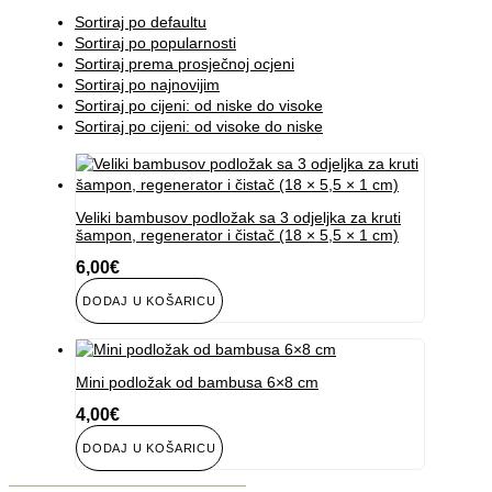
Sortiraj po defaultu
Sortiraj po popularnosti
Sortiraj prema prosječnoj ocjeni
Sortiraj po najnovijim
Sortiraj po cijeni: od niske do visoke
Sortiraj po cijeni: od visoke do niske
Veliki bambusov podložak sa 3 odjeljka za kruti
šampon, regenerator i čistač (18 × 5,5 × 1 cm)
6,00
€
DODAJ U KOŠARICU
Mini podložak od bambusa 6×8 cm
4,00
€
DODAJ U KOŠARICU