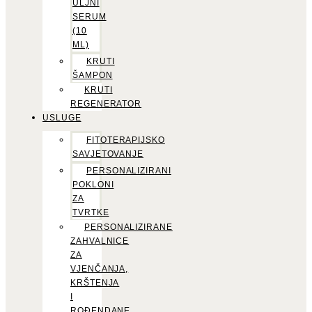
ULJNI
SERUM
(10
ML)
KRUTI
ŠAMPON
KRUTI
REGENERATOR
USLUGE
FITOTERAPIJSKO
SAVJETOVANJE
PERSONALIZIRANI
POKLONI
ZA
TVRTKE
PERSONALIZIRANE
ZAHVALNICE
ZA
VJENČANJA,
KRŠTENJA
I
ROĐENDANE