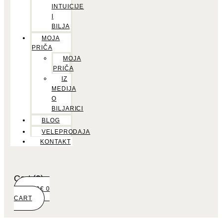
INTUICIJE
I
BILJA
MOJA
PRIČA
MOJA
PRIČA
IZ
MEDIJA
O
BILJARICI
BLOG
VELEPRODAJA
KONTAKT
Cart
(0)
0,00
€
0
CART