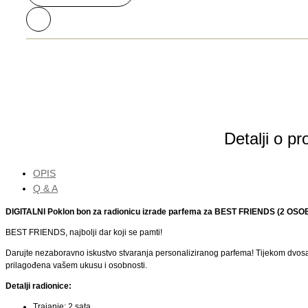
Detalji o p
OPIS
Q & A
DIGITALNI Poklon bon za radionicu izrade parfema za BEST FRIENDS (2 OSOB
BEST FRIENDS, najbolji dar koji se pamti!
Darujte nezaboravno iskustvo stvaranja personaliziranog parfema! Tijekom dvosatn
prilagođena vašem ukusu i osobnosti.
Detalji radionice:
Trajanje: 2 sata