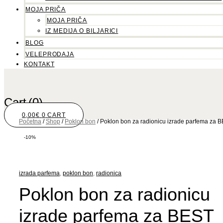
MOJA PRIČA
MOJA PRIČA
IZ MEDIJA O BILJARICI
BLOG
VELEPRODAJA
KONTAKT
Cart
(0)
0,00
€
0
CART
Početna
/
Shop
/
Poklon bon
/ Poklon bon za radionicu izrade parfema z
-10%
izrada parfema
,
poklon bon
,
radionica
Poklon bon za radionicu
izrade parfema za BEST