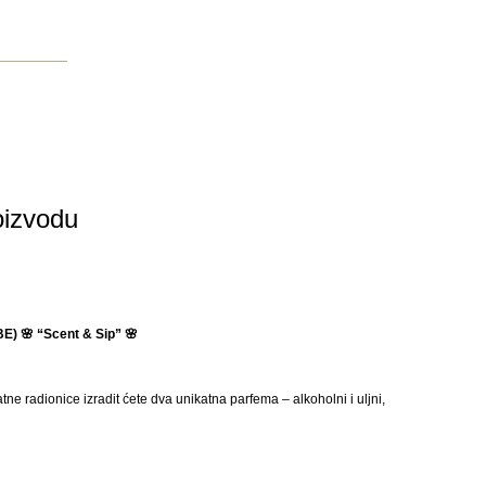
roizvodu
E) 🌸 “Scent & Sip” 🌸
e radionice izradit ćete dva unikatna parfema – alkoholni i uljni,