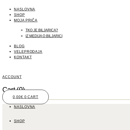
NASLOVNA
SHOP
MOJA PRIČA
TKO JE BILJARICA?
IZ MEDIJA O BILJARICI
BLOG
VELEPRODAJA
KONTAKT
ACCOUNT
Cart
(0)
0,00
€
0
CART
NASLOVNA
SHOP