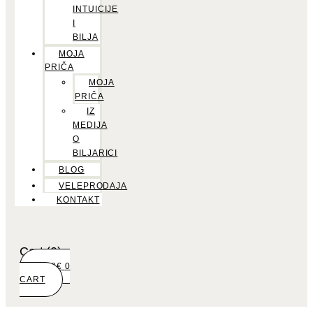
INTUICIJE
I
BILJA
MOJA
PRIČA
MOJA
PRIČA
IZ
MEDIJA
O
BILJARICI
BLOG
VELEPRODAJA
KONTAKT
Cart
(0)
0,00
€
0
CART