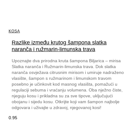
KOSA
Razlike između krutog šampona slatka
naranča i ružmarin-limunska trava
Upoznajte dva prirodna kruta šampona Biljarica – mirisa
Slatka naranča i Ružmarin-limunska trava. Dok slatka
naranča osvježava citrusnim mirisom i umiruje nadraženo
vlasište, šampon s ružmarinom i limunskom travom
posebno je učinkovit kod masnog vlasišta, pomažući u
regulaciji sebuma i vraćanju volumena. Oba nježno čiste,
njeguju kosu i prikladna su za sve tipove, uključujući
obojanu i sijedu kosu. Otkrijte koji vam šampon najbolje
odgovara i uživajte u zdravoj, njegovanoj kosi!