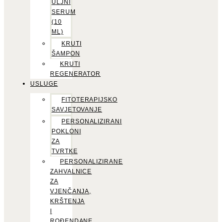
ULJNI
SERUM
(10
ML)
KRUTI
ŠAMPON
KRUTI
REGENERATOR
USLUGE
FITOTERAPIJSKO
SAVJETOVANJE
PERSONALIZIRANI
POKLONI
ZA
TVRTKE
PERSONALIZIRANE
ZAHVALNICE
ZA
VJENČANJA,
KRŠTENJA
I
ROĐENDANE